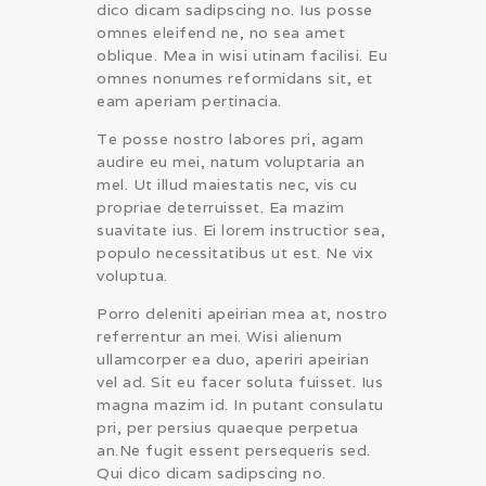
dico dicam sadipscing no. Ius posse
omnes eleifend ne, no sea amet
oblique. Mea in wisi utinam facilisi. Eu
omnes nonumes reformidans sit, et
eam aperiam pertinacia.
Te posse nostro labores pri, agam
audire eu mei, natum voluptaria an
mel. Ut illud maiestatis nec, vis cu
propriae deterruisset. Ea mazim
suavitate ius. Ei lorem instructior sea,
populo necessitatibus ut est. Ne vix
voluptua.
Porro deleniti apeirian mea at, nostro
referrentur an mei. Wisi alienum
ullamcorper ea duo, aperiri apeirian
vel ad. Sit eu facer soluta fuisset. Ius
magna mazim id. In putant consulatu
pri, per persius quaeque perpetua
an.Ne fugit essent persequeris sed.
Qui dico dicam sadipscing no.