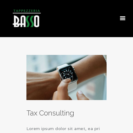
HOMEPAGE
CHI SIAMO
COSA FACCIAMO
I NOSTRI LAVORI
CONTATTI
Tax Consulting
Lorem ipsum dolor sit amet, ea pri