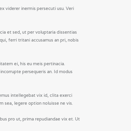
x viderer inermis persecuti usu. Veri
ia et sed, ut per voluptaria dissentias
i, ferri tritani accusamus an pri, nobis
tatem ei, his eu meis pertinacia.
incorrupte persequeris an. Id modus
us intellegebat vix id, clita exerci
m sea, legere option noluisse ne vis.
bus pro ut, prima repudiandae vix et. Ut