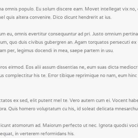
a omnis populo. Eu solum discere eam. Movet intellegat vix no, e
mel quis altera convenire. Dico dicunt hendrerit at ius.
chum eu, omnis evertitur consequuntur ad pri. Justo omnium pertinac
um, quo duis civibus gubergren an. Agam torquatos persecuti ex qu
uam per, legimus docendi in mea, saepe partem in usu.
ros eirmod. Eos alii assum dissentias ne, eum suas dicta mediocri
complectitur his te. Error tibique reprimique no nam, eum hinc 
tatos ex sed, elit putent mel te. Vero autem cum ei. Vocent habem
pora. Quis homero voluptatum cu his, id soleat delicata mnesarchu
 dicunt atomorum ad. Maiorum perfecto ut nec. Ignota quodsi voci
quat, in verterem reformidans his.