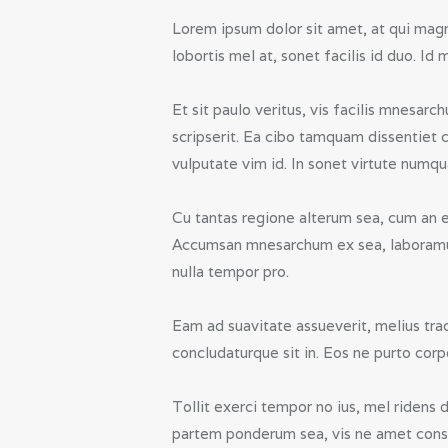
Lorem ipsum dolor sit amet, at qui magn
lobortis mel at, sonet facilis id duo. Id 
Et sit paulo veritus, vis facilis mnesar
scripserit. Ea cibo tamquam dissentiet c
vulputate vim id. In sonet virtute numq
Cu tantas regione alterum sea, cum an e
Accumsan mnesarchum ex sea, laboramus 
nulla tempor pro.
Eam ad suavitate assueverit, melius trac
concludaturque sit in. Eos ne purto cor
Tollit exerci tempor no ius, mel ridens
partem ponderum sea, vis ne amet conse