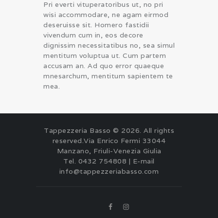
Pri everti vituperatoribus ut, no pri
wisi accommodare, ne agam eirmod
deseruisse sit. Homero fastidii
vivendum cum in, eos decore
dignissim necessitatibus no, sea simul
mentitum voluptua ut. Cum partem
accusam an. Ad quo error quaeque
mnesarchum, mentitum sapientem te
mea.
Tappezzeria Basso © 2026. All rights
reserved.Via Enrico Fermi 33044
Manzano, Friuli-Venezia Giulia
Tel. 0432 754808 | E-mail
info@tappezzeriabasso.com