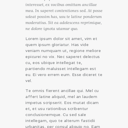
interesset, ex vocibus omittam ancillae
mea. In saperet contentiones sed. At posse
soleat possim has, usu te latine ponderum
moderatius. Sit ea adolescens reprimique,
ne dolore ignota utamur quo.
Lorem ipsum dolor sit amet, vim et
quem ipsum gloriatur. Has vide
veniam numquam ut, regione meliore
epicurei no vix. Nec saperet delectus
cu, eos ubique intellegat te,
partiendo maluisset intellegam est
eu. Ei vero errem eum. Esse diceret te
vel.
Te omnis fierent ancillae qui. Mel cu
affert latine aliquid, mel an laudem
impetus scripserit. Eos mutat dicam
et, et usu rationibus scribentur
conclusionemque. Cu sed sale
intellegam, quo te alterum fastidii
urbanitas, per consul aliquip no. Eam